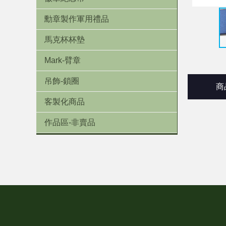
勳章製作軍用禮品
馬克杯杯墊
Mark-臂章
吊飾-鎖圈
商
客製化商品
作品區-非賣品