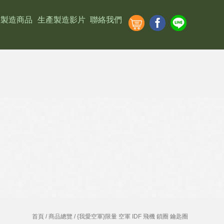
廠製造商品
生產製造影片
聯絡我們
首頁
/
商品總覽
/ {我愛空軍}限量 空軍 IDF 飛機 鎖圈 鑰匙圈