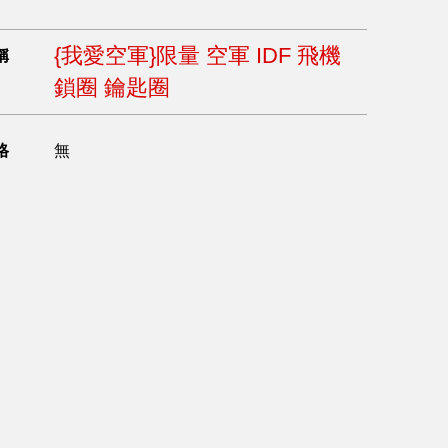
{我愛空軍}限量 空軍 IDF 飛機
稱
鎖圈 鑰匙圈
格
無