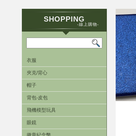
SHOPPING
-線上購物-
衣服
夾克/背心
帽子
背包-皮包
飛機模型玩具
眼鏡
徽章紀念幣