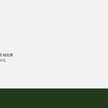
圈 鑰匙圈
50元