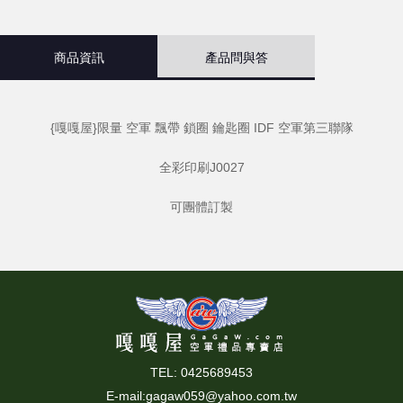
商品資訊
產品問與答
{嘎嘎屋}限量 空軍 飄帶 鎖圈 鑰匙圈 IDF 空軍第三聯隊
全彩印刷J0027
可團體訂製
TEL: 0425689453
E-mail:
gagaw059@yahoo.com.tw