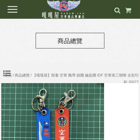
商品總覽
首頁
/
商品總覽
/ 【嘎嘎屋】限量 空軍 飄帶 鎖圈 鑰匙圈 IDF 空軍第三聯隊 全彩印
刷 J0027