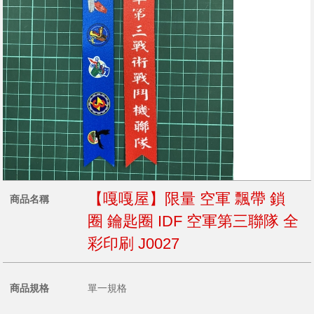
【嘎嘎屋】限量 空軍 飄帶 鎖
商品名稱
圈 鑰匙圈 IDF 空軍第三聯隊 全
彩印刷 J0027
商品規格
單一規格